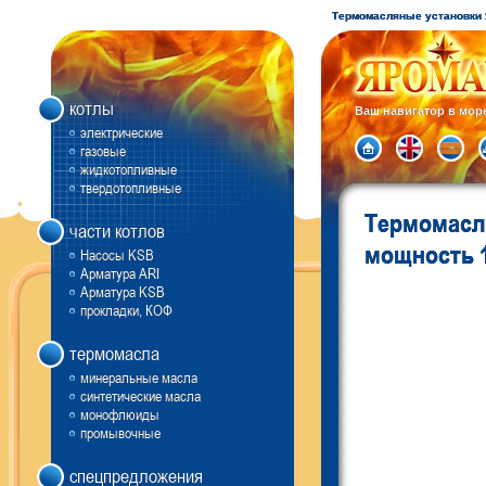
Термомасляные установки 
котлы
Ваш навигатор в мор
электрические
газовые
жидкотопливные
твердотопливные
Термомасл
части котлов
мощность 1
Насосы KSB
Арматура ARI
Арматура KSB
прокладки, КОФ
термомасла
минеральные масла
синтетические масла
монофлюиды
промывочные
спецпредложения