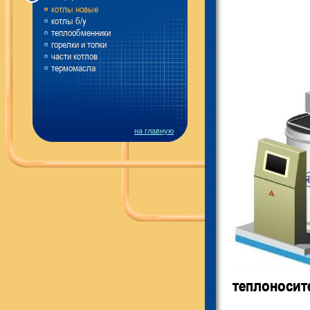
котлы новые
котлы б/у
теплообменники
горелки и топки
части котлов
термомасла
на главную
теплоносит